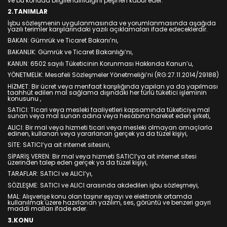
ve bu konuda bilgilendirildiğini peşinen kabul eder.
2.TANIMLAR
İşbu sözleşmenin uygulanmasında ve yorumlanmasında aşağıda
yazılı terimler karşılarındaki yazılı açıklamaları ifade edeceklerdir.
BAKAN: Gümrük ve Ticaret Bakanı’nı,
BAKANLIK: Gümrük ve Ticaret Bakanlığı’nı,
KANUN: 6502 sayılı Tüketicinin Korunması Hakkında Kanun’u,
YÖNETMELİK: Mesafeli Sözleşmeler Yönetmeliği’ni (RG:27.11.2014/29188)
HİZMET: Bir ücret veya menfaat karşılığında yapılan ya da yapılması
taahhüt edilen mal sağlama dışındaki her türlü tüketici işleminin
konusunu ,
SATICI: Ticari veya mesleki faaliyetleri kapsamında tüketiciye mal
sunan veya mal sunan adına veya hesabına hareket eden şirketi,
ALICI: Bir mal veya hizmeti ticari veya mesleki olmayan amaçlarla
edinen, kullanan veya yararlanan gerçek ya da tüzel kişiyi,
SİTE: SATICI’ya ait internet sitesini,
SİPARİŞ VEREN: Bir mal veya hizmeti SATICI’ya ait internet sitesi
üzerinden talep eden gerçek ya da tüzel kişiyi,
TARAFLAR: SATICI ve ALICI’yı,
SÖZLEŞME: SATICI ve ALICI arasında akdedilen işbu sözleşmeyi,
MAL: Alışverişe konu olan taşınır eşyayı ve elektronik ortamda
kullanılmak üzere hazırlanan yazılım, ses, görüntü ve benzeri gayri
maddi malları ifade eder.
3.KONU