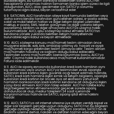
bulabileceğini, bu tutarın bankaya iadesinden sonra ALICI’nın
hesaplarına yansıması halinin tamamen banka işlem süreci ile ilgili
olduğundan, ALICI, olası gecikmeler için SATICI’yı sorumlu
tutamayacağını kabul, beyan ve taahhüt eder.
9.9. SATICININ, ALICI tarafından siteye kayıt formunda belirtilen veya
daha sonra kendisi tarafından güncellenen adresi, e-posta adresi,
sabit ve mobil telefon hatları ve diğer iletişim bilgileri üzerinden
mektup, e-posta, SMS, telefon görüşmesi ve diğer yollarla iletişim,
pazarlama, bildirim ve diğer amaçlarla ALICI’ya ulaşma hakkı
bulunmaktadır. ALICI, işbu sözleşmeyi kabul etmekle SATICI’nın
kendisine yönelik yukarıda belirtilen iletişim faaliyetlerinde
bulunabileceğini kabul ve beyan etmektedir.
9.10. ALICI, sözleşme konusu mal/hizmeti teslim almadan önce
muayene edecek; ezik, kırık, ambalajı yırtılmış vb. hasarlı ve ayıplı
mal/hizmeti kargo şirketinden teslim almayacaktır. Teslim alınan
mal/hizmetin hasarsız ve sağlam olduğu kabul edilecektir.
Teslimden sonra mal/hizmetin özenle korunması borcu, ALICI’ya
aittir. Cayma hakkı kullanılacaksa mal/hizmet kullanılmamalıdır.
Fatura iade edilmelidir.
9.11. ALICI ile sipariş esnasında kullanılan kredi kartı hamilinin aynı
kişi olmaması veya ürünün ALICI’ya tesliminden evvel, siparişte
kullanılan kredi kartına ilişkin güvenlik açığı tespit edilmesi halinde,
SATICI, kredi kartı hamiline ilişkin kimlik ve iletişim bilgilerini, siparişte
kullanılan kredi kartının bir önceki aya ait ekstresini yahut kart
hamilinin bankasından kredi kartının kendisine ait olduğuna ilişkin
yazıyı ibraz etmesini ALICI’dan talep edebilir. ALICI’nın talebe konu
bilgi/belgeleri temin etmesine kadar geçecek sürede sipariş
dondurulacak olup, mezkur taleplerin 24 saat içerisinde
karşılanmaması halinde ise SATICI, siparişi iptal etme hakkını
haizdir.
9.12. ALICI, SATICI’ya ait internet sitesine üye olurken verdiği kişisel ve
diğer sair bilgilerin gerçeğe uygun olduğunu, SATICI’nın bu bilgilerin
gerçeğe aykırılığı nedeniyle uğrayacağı tüm zararları, SATICI’nın ilk
bildirimi üzerine derhal, nakden ve defaten tazmin edeceğini beyan