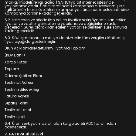
marka/modeli, rengi, adedi) SATICI’ya ait internet sitesinde
yayınlanmaktadır. Satıcı tarafından kampanya düzenlenmiş ise
ilgili ürünün temel özelliklerini kampanya süresince inceleyebilirsiniz.
Kampanya tarihine kadar geçerlidir.
6.2. Listelenen ve sitede ilan edilen fiyatlar satış fiyatıdır. İlan edilen
fiyatlar ve vaatler güncelleme yapılana ve değiştirilene kadar
geçerlidir. Süreli olarak ilan edilen fiyatlar ise belirtilen süre sonuna
kadar geçerlidir.
6.3. Sözleşme konusu mal ya da hizmetin tüm vergiler dâhil satış
fiyatı aşağıda gösterilmiştir.
Ürün AçıklamasıAdetBirim FiyatıAra Toplam
(KDV Dahil)
Kargo Tutarı
Toplam :
Ödeme Şekli ve Planı
Teslimat Adresi
Teslim Edilecek kişi
Fatura Adresi
Sipariş Tarihi
Teslimat tarihi
Teslim şekli
6.4. Ürün sevkiyat masrafı olan kargo ücreti ALICI tarafından
ödenecektir.
7. FATURA BİLGİLERİ