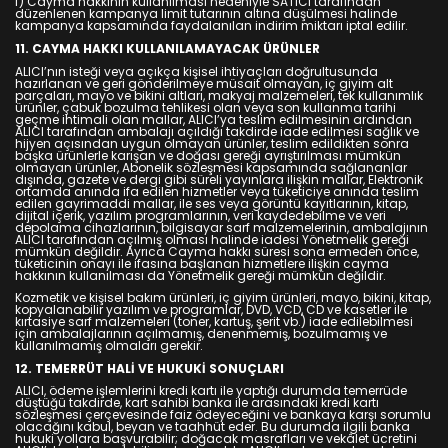
f) Cayma hakkının kullanılması nedeniyle SATICI tarafından
düzenlenen kampanya limit tutarının altına düşülmesi halinde
kampanya kapsamında faydalanılan indirim miktarı iptal edilir.
11. CAYMA HAKKI KULLANILAMAYACAK ÜRÜNLER
ALICI’nın isteği veya açıkça kişisel ihtiyaçları doğrultusunda
hazırlanan ve geri gönderilmeye müsait olmayan, iç giyim alt
parçaları, mayo ve bikini altları, makyaj malzemeleri, tek kullanımlık
ürünler, çabuk bozulma tehlikesi olan veya son kullanma tarihi
geçme ihtimali olan mallar, ALICI’ya teslim edilmesinin ardından
ALICI tarafından ambalajı açıldığı takdirde iade edilmesi sağlık ve
hijyen açısından uygun olmayan ürünler, teslim edildikten sonra
başka ürünlerle karışan ve doğası gereği ayrıştırılması mümkün
olmayan ürünler, Abonelik sözleşmesi kapsamında sağlananlar
dışında, gazete ve dergi gibi süreli yayınlara ilişkin mallar, Elektronik
ortamda anında ifa edilen hizmetler veya tüketiciye anında teslim
edilen gayrimaddi mallar, ile ses veya görüntü kayıtlarının, kitap,
dijital içerik, yazılım programlarının, veri kaydedebilme ve veri
depolama cihazlarının, bilgisayar sarf malzemelerinin, ambalajının
ALICI tarafından açılmış olması halinde iadesi Yönetmelik gereği
mümkün değildir. Ayrıca Cayma hakkı süresi sona ermeden önce,
tüketicinin onayı ile ifasına başlanan hizmetlere ilişkin cayma
hakkının kullanılması da Yönetmelik gereği mümkün değildir.
Kozmetik ve kişisel bakım ürünleri, iç giyim ürünleri, mayo, bikini, kitap,
kopyalanabilir yazılım ve programlar, DVD, VCD, CD ve kasetler ile
kırtasiye sarf malzemeleri (toner, kartuş, şerit vb.) iade edilebilmesi
için ambalajlarının açılmamış, denenmemiş, bozulmamış ve
kullanılmamış olmaları gerekir.
12. TEMERRÜT HALİ VE HUKUKİ SONUÇLARI
ALICI, ödeme işlemlerini kredi kartı ile yaptığı durumda temerrüde
düştüğü takdirde, kart sahibi banka ile arasındaki kredi kartı
sözleşmesi çerçevesinde faiz ödeyeceğini ve bankaya karşı sorumlu
olacağını kabul, beyan ve taahhüt eder. Bu durumda ilgili banka
hukuki yollara başvurabilir; doğacak masrafları ve vekâlet ücretini