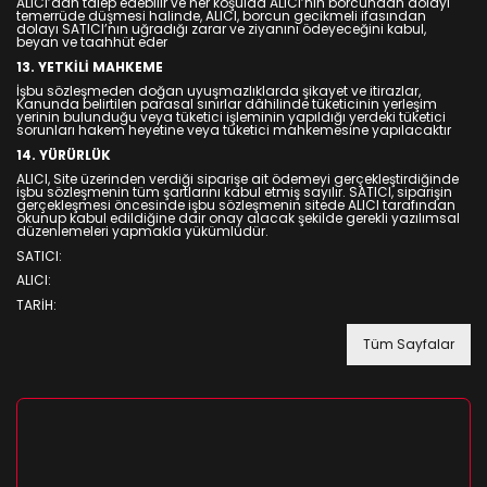
ALICI’dan talep edebilir ve her koşulda ALICI’nın borcundan dolayı
temerrüde düşmesi halinde, ALICI, borcun gecikmeli ifasından
dolayı SATICI’nın uğradığı zarar ve ziyanını ödeyeceğini kabul,
beyan ve taahhüt eder
13. YETKİLİ MAHKEME
İşbu sözleşmeden doğan uyuşmazlıklarda şikayet ve itirazlar,
Kanunda belirtilen parasal sınırlar dâhilinde tüketicinin yerleşim
yerinin bulunduğu veya tüketici işleminin yapıldığı yerdeki tüketici
sorunları hakem heyetine veya tüketici mahkemesine yapılacaktır
14. YÜRÜRLÜK
ALICI, Site üzerinden verdiği siparişe ait ödemeyi gerçekleştirdiğinde
işbu sözleşmenin tüm şartlarını kabul etmiş sayılır. SATICI, siparişin
gerçekleşmesi öncesinde işbu sözleşmenin sitede ALICI tarafından
okunup kabul edildiğine dair onay alacak şekilde gerekli yazılımsal
düzenlemeleri yapmakla yükümlüdür.
SATICI:
ALICI:
TARİH:
Tüm Sayfalar