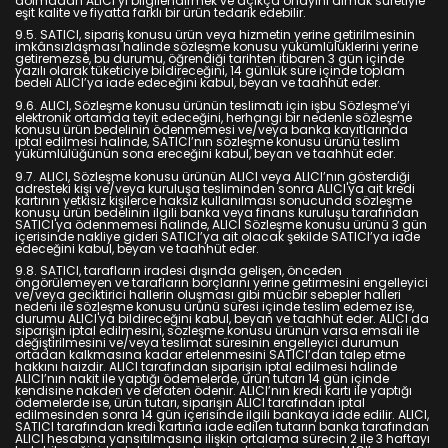
dolmadan ALICI’yı bilgilendirmek ve açıkça onayını almak suretiyle
eşit kalite ve fiyatta farklı bir ürün tedarik edebilir.
9.5. SATICI, sipariş konusu ürün veya hizmetin yerine getirilmesinin
imkânsızlaşması halinde sözleşme konusu yükümlülüklerini yerine
getiremezse, bu durumu, öğrendiği tarihten itibaren 3 gün içinde
yazılı olarak tüketiciye bildireceğini, 14 günlük süre içinde toplam
bedeli ALICI’ya iade edeceğini kabul, beyan ve taahhüt eder.
9.6. ALICI, Sözleşme konusu ürünün teslimatı için işbu Sözleşme’yi
elektronik ortamda teyit edeceğini, herhangi bir nedenle sözleşme
konusu ürün bedelinin ödenmemesi ve/veya banka kayıtlarında
iptal edilmesi halinde, SATICI’nın sözleşme konusu ürünü teslim
yükümlülüğünün sona ereceğini kabul, beyan ve taahhüt eder.
9.7. ALICI, Sözleşme konusu ürünün ALICI veya ALICI’nın gösterdiği
adresteki kişi ve/veya kuruluşa tesliminden sonra ALICI'ya ait kredi
kartının yetkisiz kişilerce haksız kullanılması sonucunda sözleşme
konusu ürün bedelinin ilgili banka veya finans kuruluşu tarafından
SATICI'ya ödenmemesi halinde, ALICI Sözleşme konusu ürünü 3 gün
içerisinde nakliye gideri SATICI’ya ait olacak şekilde SATICI’ya iade
edeceğini kabul, beyan ve taahhüt eder.
9.8. SATICI, tarafların iradesi dışında gelişen, önceden
öngörülemeyen ve tarafların borçlarını yerine getirmesini engelleyici
ve/veya geciktirici hallerin oluşması gibi mücbir sebepler halleri
nedeni ile sözleşme konusu ürünü süresi içinde teslim edemez ise,
durumu ALICI'ya bildireceğini kabul, beyan ve taahhüt eder. ALICI da
siparişin iptal edilmesini, sözleşme konusu ürünün varsa emsali ile
değiştirilmesini ve/veya teslimat süresinin engelleyici durumun
ortadan kalkmasına kadar ertelenmesini SATICI’dan talep etme
hakkını haizdir. ALICI tarafından siparişin iptal edilmesi halinde
ALICI’nın nakit ile yaptığı ödemelerde, ürün tutarı 14 gün içinde
kendisine nakden ve defaten ödenir. ALICI’nın kredi kartı ile yaptığı
ödemelerde ise, ürün tutarı, siparişin ALICI tarafından iptal
edilmesinden sonra 14 gün içerisinde ilgili bankaya iade edilir. ALICI,
SATICI tarafından kredi kartına iade edilen tutarın banka tarafından
ALICI hesabına yansıtılmasına ilişkin ortalama sürecin 2 ile 3 haftayı