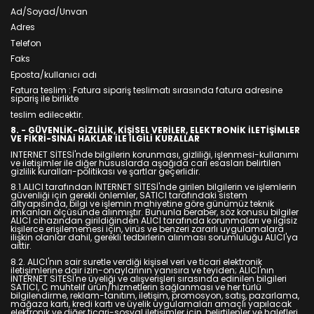
Ad/Soyad/Unvan
Adres
Telefon
Faks
Eposta/kullanıcı adı
Fatura teslim : Fatura sipariş teslimatı sırasında fatura adresine
sipariş ile birlikte
teslim edilecektir.
8. - GÜVENLİK-GİZLİLİK, KİŞİSEL VERİLER, ELEKTRONİK İLETİŞİMLER
VE FİKRİ-SINAİ HAKLAR İLE İLGİLİ KURALLAR
INTERNET SİTESİ'nde bilgilerin korunması, gizliliği, işlenmesi-kullanımı
ve iletişimler ile diğer hususlarda aşağıda cari esasları belirtilen
gizlilik kuralları-politikası ve şartlar geçerlidir.
8.1.ALICI tarafından İNTERNET SİTESİ'nde girilen bilgilerin ve işlemlerin
güvenliği için gerekli önlemler, SATICI tarafındaki sistem
altyapısında, bilgi ve işlemin mahiyetine göre günümüz teknik
imkanları ölçüsünde alınmıştır. Bununla beraber, söz konusu bilgiler
ALICI cihazından girildiğinden ALICI tarafında korunmaları ve ilgisiz
kişilerce erişilememesi için, virüs ve benzeri zararlı uygulamalara
ilişkin olanlar dahil, gerekli tedbirlerin alınması sorumluluğu ALICI'ya
aittir.
8.2. ALICI'nın sair suretle verdiği kişisel veri ve ticari elektronik
iletişimlerine dair izin-onaylarının yanısıra ve teyiden; ALICI'nın
İNTERNET SİTESİ'ne üyeliği ve alışverişleri sırasında edinilen bilgileri
SATICI, C muhtelif ürün/hizmetlerin sağlanması ve her türlü
bilgilendirme, reklam-tanıtım, iletişim, promosyon, satış, pazarlama,
mağaza kartı, kredi kartı ve üyelik uygulamaları amaçlı yapılacak
elektronik ve diğer ticari-sosyal iletişimler için, belirtilenler ve halefleri