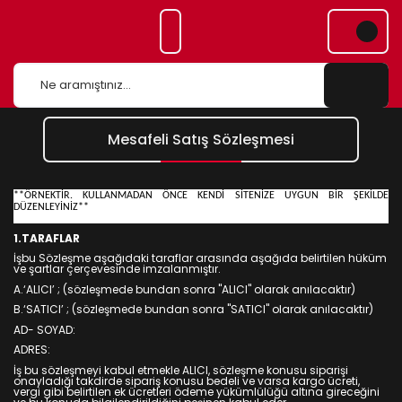
Mesafeli Satış Sözleşmesi
**ÖRNEKTİR. KULLANMADAN ÖNCE KENDİ SİTENİZE UYGUN BİR ŞEKİLDE
DÜZENLEYİNİZ**
1.TARAFLAR
İşbu Sözleşme aşağıdaki taraflar arasında aşağıda belirtilen hüküm
ve şartlar çerçevesinde imzalanmıştır.
A.‘ALICI’ ; (sözleşmede bundan sonra "ALICI" olarak anılacaktır)
B.‘SATICI’ ; (sözleşmede bundan sonra "SATICI" olarak anılacaktır)
AD- SOYAD:
ADRES:
İş bu sözleşmeyi kabul etmekle ALICI, sözleşme konusu siparişi
onayladığı takdirde sipariş konusu bedeli ve varsa kargo ücreti,
vergi gibi belirtilen ek ücretleri ödeme yükümlülüğü altına gireceğini