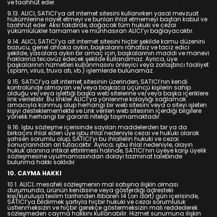
ve taahhüt eder.
9.13. ALICI, SATICI’ya ait internet sitesini kullanırken yasal mevzuat
hükümlerine riayet etmeyi ve bunları ihlal etmemeyi baştan kabul ve
taahhüt eder. Aksi takdirde, doğacak tüm hukuki ve cezai
yükümlülükler tamamen ve münhasıran ALICI’yı bağlayacaktır.
9.14. ALICI, SATICI’ya ait internet sitesini hiçbir şekilde kamu düzenini
bozucu, genel ahlaka aykırı, başkalarını rahatsız ve taciz edici
şekilde, yasalara aykırı bir amaç için, başkalarının maddi ve manevi
haklarına tecavüz edecek şekilde kullanamaz. Ayrıca, üye
başkalarının hizmetleri kullanmasını önleyici veya zorlaştırıcı faaliyet
(spam, virus, truva atı, vb.) işlemlerde bulunamaz.
9.15. SATICI’ya ait internet sitesinin üzerinden, SATICI’nın kendi
kontrolünde olmayan ve/veya başkaca üçüncü kişilerin sahip
olduğu ve/veya işlettiği başka web sitelerine ve/veya başka içeriklere
link verilebilir. Bu linkler ALICI’ya yönlenme kolaylığı sağlamak
amacıyla konmuş olup herhangi bir web sitesini veya o siteyi işleten
kişiyi desteklememekte ve Link verilen web sitesinin içerdiği bilgilere
yönelik herhangi bir garanti niteliği taşımamaktadır.
9.16. İşbu sözleşme içerisinde sayılan maddelerden bir ya da
birkaçını ihlal eden üye işbu ihlal nedeniyle cezai ve hukuki olarak
şahsen sorumlu olup, SATICI’yı bu ihlallerin hukuki ve cezai
sonuçlarından ari tutacaktır. Ayrıca; işbu ihlal nedeniyle, olayın
hukuk alanına intikal ettirilmesi halinde, SATICI’nın üyeye karşı üyelik
sözleşmesine uyulmamasından dolayı tazminat talebinde
bulunma hakkı saklıdır.
10. CAYMA HAKKI
10.1. ALICI; mesafeli sözleşmenin mal satışına ilişkin olması
durumunda, ürünün kendisine veya gösterdiği adresteki
kişi/kuruluşa teslim tarihinden itibaren 14 (on dört) gün içerisinde,
SATICI’ya bildirmek şartıyla hiçbir hukuki ve cezai sorumluluk
üstlenmeksizin ve hiçbir gerekçe göstermeksizin malı reddederek
sözleşmeden cayma hakkını kullanabilir. Hizmet sunumuna ilişkin