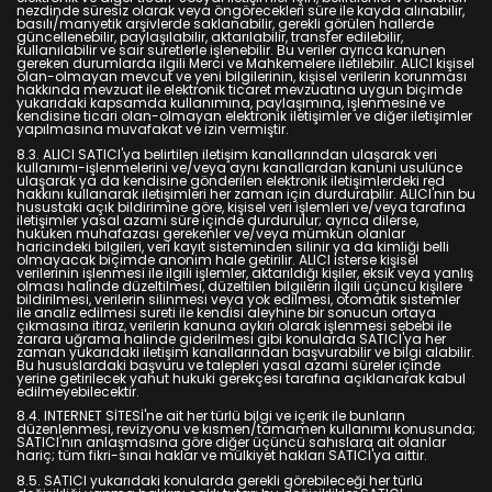
nezdinde süresiz olarak veya öngörecekleri süre ile kayda alınabilir,
basılı/manyetik arşivlerde saklanabilir, gerekli görülen hallerde
güncellenebilir, paylaşılabilir, aktarılabilir, transfer edilebilir,
kullanılabilir ve sair suretlerle işlenebilir. Bu veriler ayrıca kanunen
gereken durumlarda ilgili Merci ve Mahkemelere iletilebilir. ALICI kişisel
olan-olmayan mevcut ve yeni bilgilerinin, kişisel verilerin korunması
hakkında mevzuat ile elektronik ticaret mevzuatına uygun biçimde
yukarıdaki kapsamda kullanımına, paylaşımına, işlenmesine ve
kendisine ticari olan-olmayan elektronik iletişimler ve diğer iletişimler
yapılmasına muvafakat ve izin vermiştir.
8.3. ALICI SATICI'ya belirtilen iletişim kanallarından ulaşarak veri
kullanımı-işlenmelerini ve/veya aynı kanallardan kanuni usulünce
ulaşarak ya da kendisine gönderilen elektronik iletişimlerdeki red
hakkını kullanarak iletişimleri her zaman için durdurabilir. ALICI'nın bu
husustaki açık bildirimine göre, kişisel veri işlemleri ve/veya tarafına
iletişimler yasal azami süre içinde durdurulur; ayrıca dilerse,
hukuken muhafazası gerekenler ve/veya mümkün olanlar
haricindeki bilgileri, veri kayıt sisteminden silinir ya da kimliği belli
olmayacak biçimde anonim hale getirilir. ALICI isterse kişisel
verilerinin işlenmesi ile ilgili işlemler, aktarıldığı kişiler, eksik veya yanlış
olması halinde düzeltilmesi, düzeltilen bilgilerin ilgili üçüncü kişilere
bildirilmesi, verilerin silinmesi veya yok edilmesi, otomatik sistemler
ile analiz edilmesi sureti ile kendisi aleyhine bir sonucun ortaya
çıkmasına itiraz, verilerin kanuna aykırı olarak işlenmesi sebebi ile
zarara uğrama halinde giderilmesi gibi konularda SATICI'ya her
zaman yukarıdaki iletişim kanallarından başvurabilir ve bilgi alabilir.
Bu hususlardaki başvuru ve talepleri yasal azami süreler içinde
yerine getirilecek yahut hukuki gerekçesi tarafına açıklanarak kabul
edilmeyebilecektir.
8.4. INTERNET SİTESİ'ne ait her türlü bilgi ve içerik ile bunların
düzenlenmesi, revizyonu ve kısmen/tamamen kullanımı konusunda;
SATICI'nın anlaşmasına göre diğer üçüncü sahıslara ait olanlar
hariç; tüm fikri-sınai haklar ve mülkiyet hakları SATICI'ya aittir.
8.5. SATICI yukarıdaki konularda gerekli görebileceği her türlü