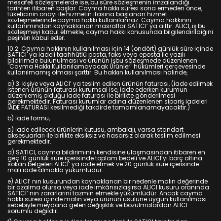
mesafeli sözleşmelerde ise, bu süre sözleşmenin imzalandığı
tarihten itibaren başlar. Cayma hakkı süresi sona ermeden önce,
tüketicinin onayı ile hizmetin ifasına başlanan hizmet
sözleşmelerinde cayma hakkı kullanılamaz. Cayma hakkının
kullanımından kaynaklanan masraflar SATICI’ ya aittir. ALICI, iş bu
sözleşmeyi kabul etmekle, cayma hakkı konusunda bilgilendirildiğini
peşinen kabul eder.
10.2. Cayma hakkının kullanılması için 14 (ondört) günlük süre içinde
SATICI' ya iadeli taahhütlü posta, faks veya eposta ile yazılı
bildirimde bulunulması ve ürünün işbu sözleşmede düzenlenen
"Cayma Hakkı Kullanılamayacak Ürünler" hükümleri çerçevesinde
kullanılmamış olması şarttır. Bu hakkın kullanılması halinde,
a) 3. kişiye veya ALICI’ ya teslim edilen ürünün faturası, (İade edilmek
istenen ürünün faturası kurumsal ise, iade ederken kurumun
düzenlemiş olduğu iade faturası ile birlikte gönderilmesi
gerekmektedir. Faturası kurumlar adına düzenlenen sipariş iadeleri
İADE FATURASI kesilmediği takdirde tamamlanamayacaktır.)
b) İade formu,
c) İade edilecek ürünlerin kutusu, ambalajı, varsa standart
aksesuarları ile birlikte eksiksiz ve hasarsız olarak teslim edilmesi
gerekmektedir.
d) SATICI, cayma bildiriminin kendisine ulaşmasından itibaren en
geç 10 günlük süre içerisinde toplam bedeli ve ALICI’yı borç altına
sokan belgeleri ALICI’ ya iade etmek ve 20 günlük süre içerisinde
malı iade almakla yükümlüdür.
e) ALICI’ nın kusurundan kaynaklanan bir nedenle malın değerinde
bir azalma olursa veya iade imkânsızlaşırsa ALICI kusuru oranında
SATICI’ nın zararlarını tazmin etmekle yükümlüdür. Ancak cayma
hakkı süresi içinde malın veya ürünün usulüne uygun kullanılması
sebebiyle meydana gelen değişiklik ve bozulmalardan ALICI
sorumlu değildir.