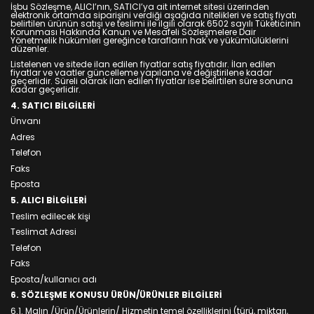
İşbu Sözleşme, ALICI’nın, SATICI’ya ait internet sitesi üzerinden
elektronik ortamda siparişini verdiği aşağıda nitelikleri ve satış fiyatı
belirtilen ürünün satışı ve teslimi ile ilgili olarak 6502 sayılı Tüketicinin
Korunması Hakkında Kanun ve Mesafeli Sözleşmelere Dair
Yönetmelik hükümleri gereğince tarafların hak ve yükümlülüklerini
düzenler.
Listelenen ve sitede ilan edilen fiyatlar satış fiyatıdır. İlan edilen
fiyatlar ve vaatler güncelleme yapılana ve değiştirilene kadar
geçerlidir. Süreli olarak ilan edilen fiyatlar ise belirtilen süre sonuna
kadar geçerlidir.
4. SATICI BİLGİLERİ
Ünvanı
Adres
Telefon
Faks
Eposta
5. ALICI BİLGİLERİ
Teslim edilecek kişi
Teslimat Adresi
Telefon
Faks
Eposta/kullanıcı adı
6. SÖZLEŞME KONUSU ÜRÜN/ÜRÜNLER BİLGİLERİ
6.1. Malın /Ürün/Ürünlerin/ Hizmetin temel özelliklerini (türü, miktarı,