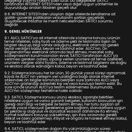
değişikliği yapma hakkını saklı tutar; bu değişiklikler SATICI
tarafından INTERNET SİTESİ'nden veya diğer uygun yöntemler ile
duyurulduğu andan itibaren geçerli olur.
8.6. INTERNET SİTESİ'nden ulaşılan diğer sitelerde kendilerine ait
gizlilik-güvenlik politikaları ve kullanım şartları geçerlidir,
oluşabilecek ihtilaflar ile menfi neticelerinden SATICI sorumlu
değildir.
9. GENEL HÜKÜMLER
9.1. ALICI, SATICI’ya ait internet sitesinde sözleşme konusu ürünün
temel nitelikleri, satış fiyatı ve ödeme şekli ile teslimata ilişkin ön
bilgileri okuyup, bilgi sahibi olduğunu, elektronik ortamda gerekli
teyidi verdiğini kabul, beyan ve taahhüt eder. ALICI’nın; Ön
Bilgilendirmeyi elektronik ortamda teyit etmesi, mesafeli satış
sözleşmesinin kurulmasından evvel, SATICI tarafından ALICI' ya
verilmesi gereken adresi, siparişi verilen ürünlere ait temel özellikleri,
ürünlerin vergiler dâhil fiyatını, ödeme ve teslimat bilgilerini de doğru
ve eksiksiz olarak edindiğini kabul, beyan ve taahhüt eder.
9.2. Sözleşme konusu her bir ürün, 30 günlük yasal süreyi aşmamak
kaydı ile ALICI' nın yerleşim yeri uzaklığına bağlı olarak internet
sitesindeki ön bilgiler kısmında belirtilen süre zarfında ALICI veya
ALICI’nın gösterdiği adresteki kişi ve/veya kuruluşa teslim edilir. Bu
süre içinde ürünün ALICI’ya teslim edilememesi durumunda,
ALICI’nın sözleşmeyi feshetme hakkı saklıdır.
9.3. SATICI, Sözleşme konusu ürünü eksiksiz, siparişte belirtilen
niteliklere uygun ve varsa garanti belgeleri, kullanım kılavuzları işin
gereği olan bilgi ve belgeler ile teslim etmeyi, her türlü ayıptan arî
olarak yasal mevzuat gereklerine göre sağlam, standartlara uygun
bir şekilde işi doğruluk ve dürüstlük esasları dâhilinde ifa etmeyi,
hizmet kalitesini koruyup yükseltmeyi, işin ifası sırasında gerekli
dikkat ve özeni göstermeyi, ihtiyat ve öngörü ile hareket etmeyi kabul,
beyan ve taahhüt eder.
9.4. SATICI, sözleşmeden doğan ifa yükümlülüğünün süresi