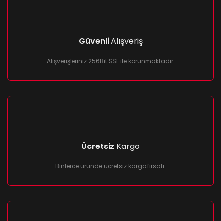
Ürün açıklamasında eksik bilgiler bulunuyor.
Ürün bilgilerinde hatalar bulunuyor.
Ürün fiyatı diğer sitelerden daha pahalı.
Güvenli
Alışveriş
Bu ürüne benzer farklı alternatifler olmalı.
Alışverişleriniz 256Bit SSL ile korunmaktadır.
Gönder
Ücretsiz
Kargo
Binlerce üründe ücretsiz kargo fırsatı.