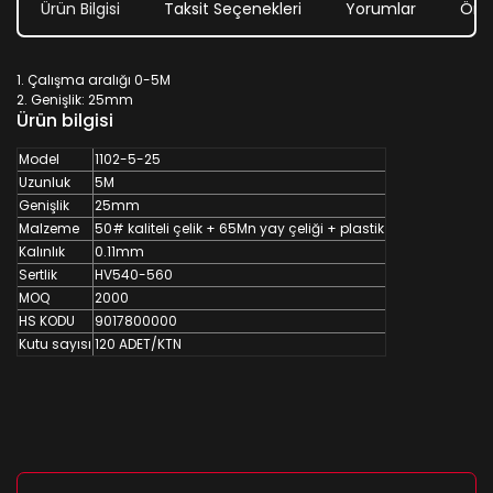
Ürün Bilgisi
Taksit Seçenekleri
Yorumlar
Öner
1. Çalışma aralığı 0-5M
2. Genişlik: 25mm
Ürün bilgisi
Model
1102-5-25
Uzunluk
5M
Genişlik
25mm
Malzeme
50# kaliteli çelik + 65Mn yay çeliği + plastik
Kalınlık
0.11mm
Sertlik
HV540-560
MOQ
2000
HS KODU
9017800000
Kutu sayısı
120 ADET/KTN
Bu ürünün fiyat bilgisi, resim, ürün açıklamalarında ve diğer
konularda yetersiz gördüğünüz noktaları öneri formunu
Bu ürüne ilk yorumu siz yapın!
kullanarak tarafımıza iletebilirsiniz.
Görüş ve önerileriniz için teşekkür ederiz.
Yorum Yaz
Ürün resmi kalitesiz, bozuk veya görüntülenemiyor.